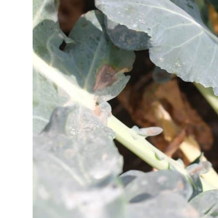
Partagez cet article
Les jardins Cousineau est le leader canadi
brocoli. L’écoresponsabilité et l’importanc
pour les producteurs québécois que pour l
empreinte écologique, est au cœur de l’ent
Avec plus de 3 000 acres en production sur
Saint-Constant et en Californie, l’entrepri
seulement la plus importante productrice
mais offre également une gamme de légume
bénéficie d’un microclimat favorable à la 
de juin à novembre respectivement. Leur 
permet de desservir l’est du Canada et la 
façon à réduire considérablement les dis
leurs produits et ainsi diminuer leur empr
atteindre les marchés de Toronto, New York