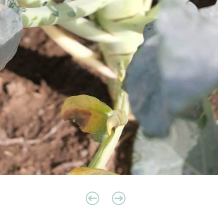
nsi conservée. Ces
rt des grandes chaines
tats-Unis.
la terre débute en 1965
nstallent avec leur jeune
se et la recherche
reprise de rapidement
araîchère au Québec.
e l’entreprise et
s inc. François, Jean-
ncent reprennent le
ar leurs parents. Leur
ouvernement du Québec
e bronze de l’Ordre du
ille d’argent en 1995 et
dins Cousineau est l’une