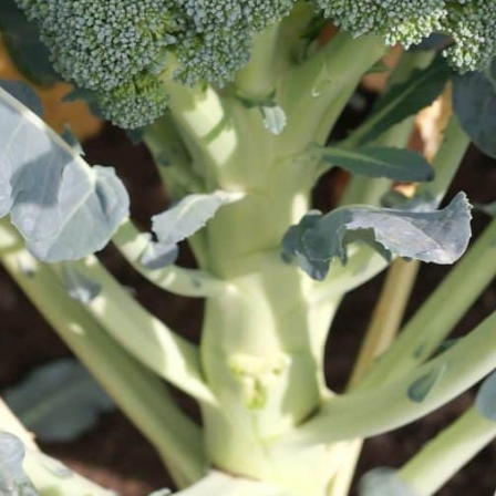
en de la production de
e des achats locaux, tant
a diminution de leur
reprise familiale.
 la ferme familiale à
se est devenue non
 de brocoli au Canada,
s de qualité. Elle
production de brocolis,
situation géographique
côte est américaine de
tances parcourues par
einte écologique. Pouvant
, Boston et Philadelphie