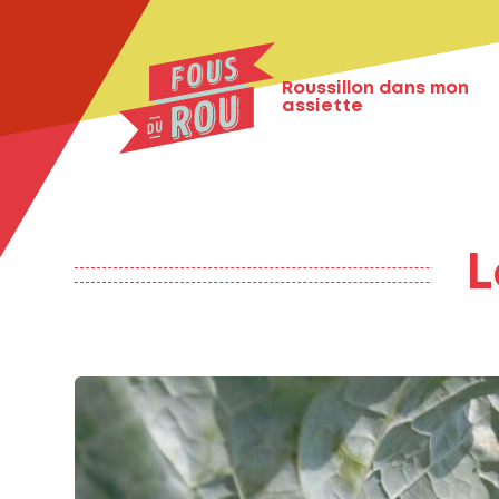
Roussillon dans mon
assiette
L