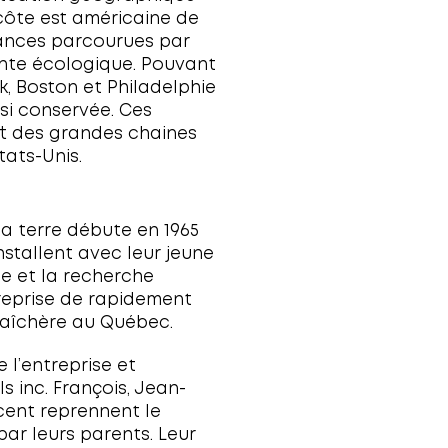
Ferme à l’accueil
chaleureux
Voir tous les producteurs locaux
Candiac
Saint-Constant
Châteauguay
Saint-Isidore