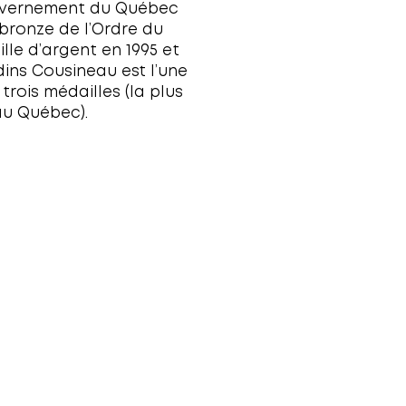
Delson
Saint-Mathieu
La Prairie
Saint-Philippe
Léry
Sainte-Catherine
Mercier