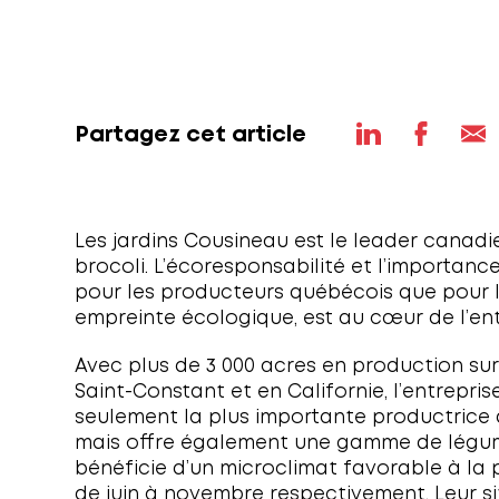
des rares entreprises à avoir remporté ces 
haute distinction dans le monde agricole 
Ferme Provost Agribec