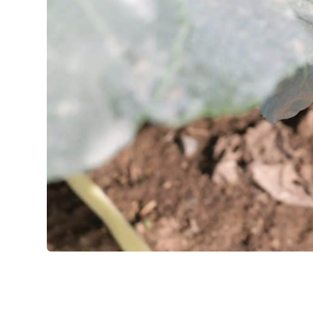
en moins d’une journée, la fraîcheur est ai
produits se retrouvent ainsi dans la plupa
alimentaires dans l’est du Canada et des É
NOTRE TERRE, NOUS L’AIMONS!
Cette histoire d’amour et de passion pour 
lorsque Jeanne d’Arc et Paul Cousineau s’i
famille à Saint-Constant. L’expertise acqui
constante d’innovation permettent à l’ent
devenir un chef de file dans la culture m
Depuis 1983, six fils reprennent les rennes d
deviennent Les Jardins Paul Cousineau & Fil
Marie, Laurent, Martin, Pascal ainsi que Vi
flambeau et continuent le travail amorcé p
expertise agricole est reconnue par le g
puisqu’ils reçoivent, en 1990, la médaille d
mérite agricole. Suivra par la suite la méda
finalement la médaille d’or en 2005. Les jar