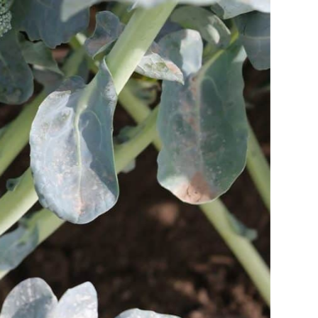
Nos coordonnées
701, rang Saint-Pierre Nord
Saint-Constant
450 635-5000
Voir sur la carte
Site Internet