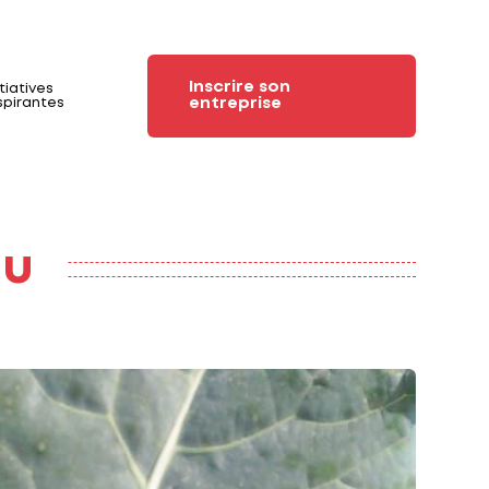
Inscrire son
itiatives
entreprise
spirantes
au